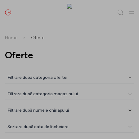
Caută
Home
>
Oferte
Tot / Toate
(
0
)
Magazine
(
0
)
Oferte
(
0
)
Evenimente
(
0
)
Oferte
Magazine
Filtrare după categoria ofertei
Oferte
Filtrare după categoria magazinului
Evenimente
Filtrare după numele chiriașului
Sortare după data de încheiere