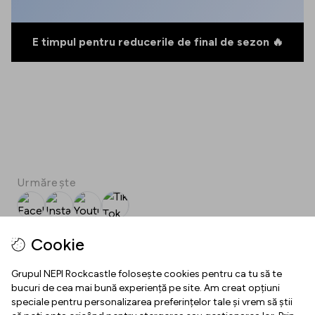
E timpul pentru reducerile de final de sezon 🔥
Urmărește
Facebook
Instagram
Youtube
Tik Tok
SPOT
Cookie
Download SPOT
Grupul NEPI Rockcastle folosește cookies pentru ca tu să te
bucuri de cea mai bună experiență pe site. Am creat opțiuni
speciale pentru personalizarea preferințelor tale și vrem să știi
INFO