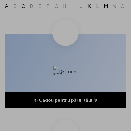
A
B
C
D
E
F
G
H
I
J
K
L
M
N
O
Discount
✨ Cadou pentru părul tău! ✨