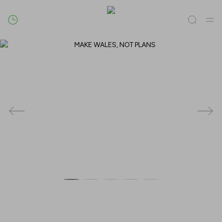
Caută
Tot / Toate
(
0
)
Magazine
(
0
)
Oferte
(
0
)
Evenimente
(
0
)
Magazine
Oferte
Evenimente